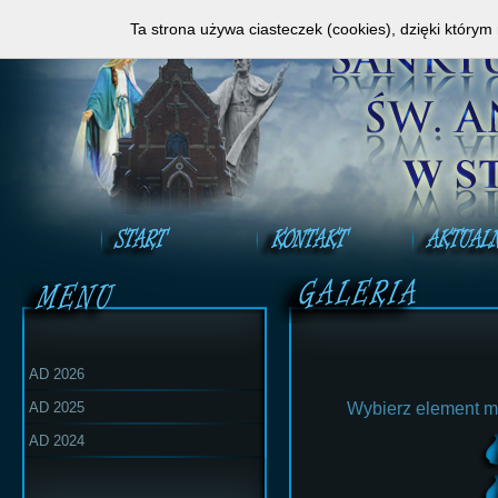
Zapraszamy do obejrzenia Mszy Świętej na ży
Ta strona używa ciasteczek (cookies), dzięki którym
AD 2026
AD 2025
Wybierz element m
AD 2024