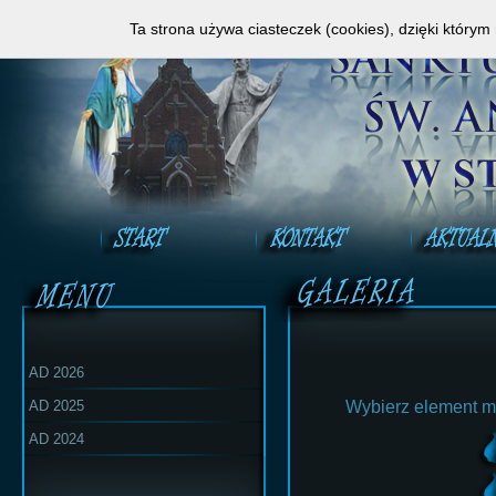
Zapraszamy do obejrzenia Mszy Świętej na ży
Ta strona używa ciasteczek (cookies), dzięki którym
AD 2026
AD 2025
Wybierz element m
AD 2024