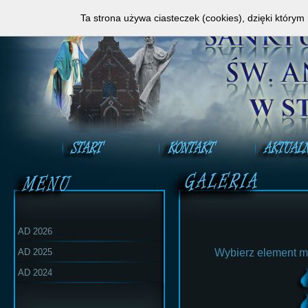
Zapraszamy do obejrzenia Mszy Świętej na ży
Ta strona używa ciasteczek (cookies), dzięki którym
AD 2026
AD 2025
Wybierz element m
AD 2024