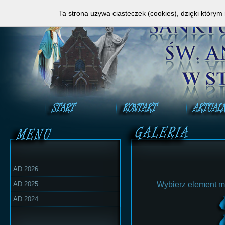
Zapraszamy do obejrzenia Mszy Świętej na ży
Ta strona używa ciasteczek (cookies), dzięki którym
AD 2026
AD 2025
Wybierz element m
AD 2024