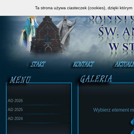
Zapraszamy do obejrzenia Mszy Świętej na ży
Ta strona używa ciasteczek (cookies), dzięki którym
AD 2026
AD 2025
Wybierz element m
AD 2024