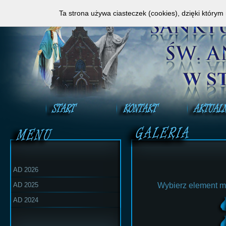
Zapraszamy do obejrzenia Mszy Świętej na ży
Ta strona używa ciasteczek (cookies), dzięki którym
AD 2026
AD 2025
Wybierz element m
AD 2024