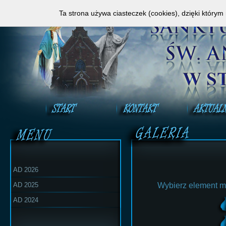
Zapraszamy do obejrzenia Mszy Świętej na ży
Ta strona używa ciasteczek (cookies), dzięki którym
AD 2026
AD 2025
Wybierz element m
AD 2024