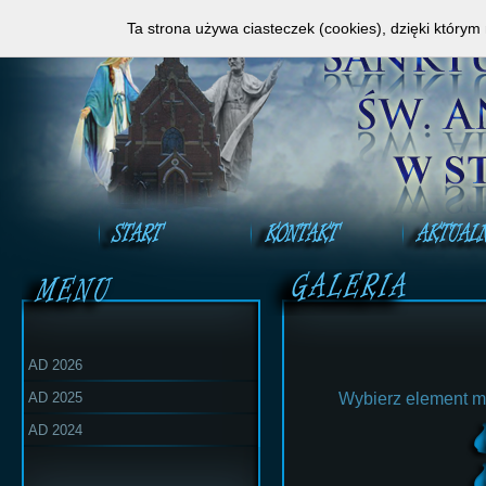
Zapraszamy do obejrzenia Mszy Świętej na ży
Ta strona używa ciasteczek (cookies), dzięki którym
AD 2026
AD 2025
Wybierz element m
AD 2024