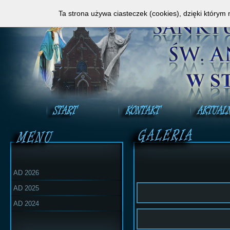
Zapraszamy do obejrzenia Mszy Świętej na ży
Ta strona używa ciasteczek (cookies), dzięki którym 
AD 2026
AD 2025
AD 2024