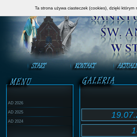
Zapraszamy do obejrzenia Mszy Świętej na ży
Ta strona używa ciasteczek (cookies), dzięki którym 
AD 2026
AD 2025
19.07
AD 2024
1