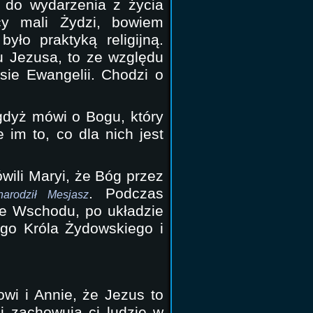
y do wydarzenia z życia
cy mali Żydzi, bowiem
yło praktyką religijną.
u Jezusa, to ze względu
isie Ewangelii. Chodzi o
gdyż mówi o Bogu, który
 im to, co dla nich jest
ili Maryi, że Bóg przez
. Podczas
rodził Mesjasz
ze Wschodu, po układzie
go Króla Żydowskiego i
wi i Annie, że Jezus to
j zachowują ci ludzie w