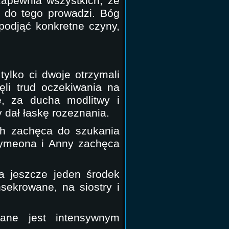
zapewnia wszystkich, że
o do tego prowadzi. Bóg
 podjąć konkretne czyny,
tylko ci dwoje otrzymali
ęli trud oczekiwania na
, za ducha modlitwy i
 dał łaskę rozeznania.
ich zachęca do szukania
Symeona i Anny zachęca
a jeszcze jeden środek
sekrowane, na siostry i
ane jest intensywnym