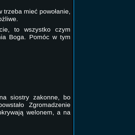
w trzeba mieć powołanie,
ożliwe.
ocie, to wszystko czym
ania Boga. Pomóc w tym
na siostry zakonne, bo
powstało Zgromadzenie
 okrywają welonem, a na