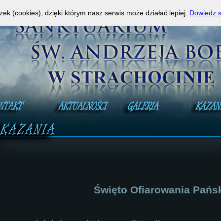
a Mszy Świętej na żywo!
A
zek (cookies), dzięki którym nasz serwis może działać lepiej.
Dowiedz s
Święto Ofiarowania Pańs