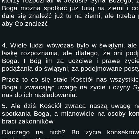
którzy rozpoznali w Jezusie Syna Bożego, 
Boga można spotkać już tutaj na ziemi i c
daje się znaleźć już tu na ziemi, ale trzeba
aby Go znaleźć.
4. Wiele ludzi wówczas było w świątyni, ale 
łaskę rozpoznania, ale dlatego, że oni podj
Boga. I Bóg im za uczciwe i prawe życie
podążania do świątyni, za podejmowane posty
Przez to co się stało Kościół nas wszystk
Boga i zwracając uwagę na życie i czyny 
nas do ich naśladowania.
5. Ale dziś Kościół zwraca naszą uwagę n
spotkania Boga, a mianowicie na osoby kon
braci zakonników.
Dlaczego na nich? Bo życie konsekrow