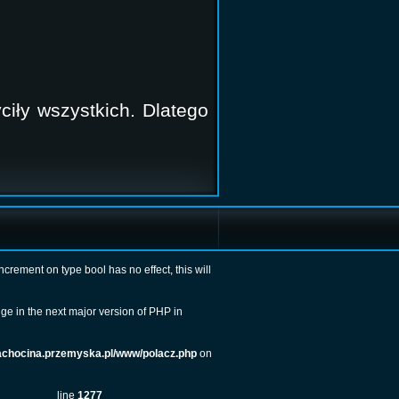
ciły wszystkich. Dlatego
Increment on type bool has no effect, this will
ge in the next major version of PHP in
achocina.przemyska.pl/www/polacz.php
on
line
1277