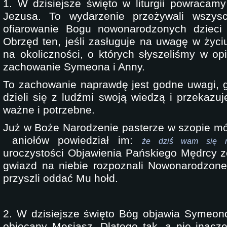
1. W dzisiejsze święto w liturgii powracam
Jezusa. To wydarzenie przeżywali wszys
ofiarowanie Bogu nowonarodzonych dzieci b
Obrzęd ten, jeśli zasługuje na uwagę w życi
na okoliczności, o których słyszeliśmy w op
zachowanie Symeona i Anny.
To zachowanie naprawdę jest godne uwagi, 
dzieli się z ludźmi swoją wiedzą i przekazuje
ważne i potrzebne.
Już w Boże Narodzenie pasterze w szopie mów
aniołów powiedział im:
że dziś wam się na
uroczystości Objawienia Pańskiego Mędrcy 
gwiazd na niebie rozpoznali Nowonarodzone
przyszli oddać Mu hołd.
2. W dzisiejsze święto Bóg objawia Symeono
obiecany Mesjasz. Dlatego tak, a nie inacze