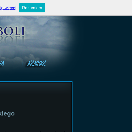
ktualności
Ogłoszenia niedzielne
Kontakt
ię więcej
Rozumiem
kiego