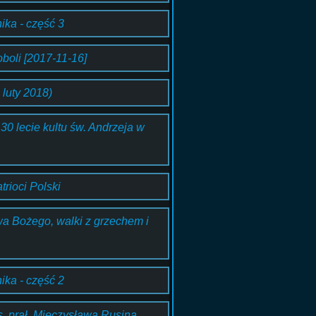
ika - część 3
boli [2017-11-16]
luty 2018)
30 lecie kultu św. Andrzeja w
rioci Polski
wa Bożego, walki z grzechem i
ika - część 2
. prał. Mieczysława Rusina