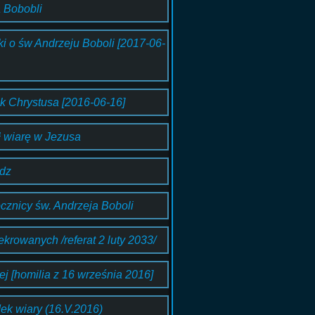
 Bobobli
ki o św Andrzeju Boboli [2017-06-
k Chrystusa [2016-06-16]
ł wiarę w Jezusa
ądz
ocznicy św. Andrzeja Boboli
krowanych /referat 2 luty 2033/
j [homilia z 16 września 2016]
dek wiary (16.V.2016)