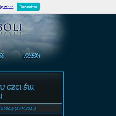
ktualności
Ogłoszenia niedzielne
Kontakt
ię więcej
Rozumiem
U CZCI ŚW.
I
a Bobolę (16.V.2016)