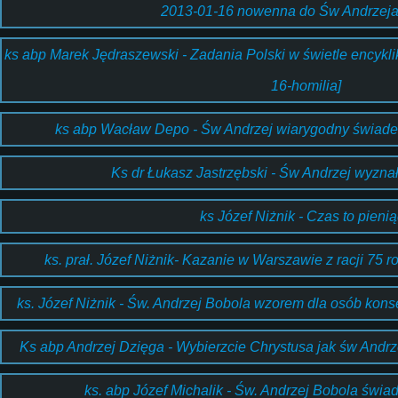
2013-01-16 nowenna do Św Andrzeja
ks abp Marek Jędraszewski - Zadania Polski w świetle encykli
16-homilia]
ks abp Wacław Depo - Św Andrzej wiarygodny świade
Ks dr Łukasz Jastrzębski - Św Andrzej wyzna
ks Józef Niżnik - Czas to pieni
ks. prał. Józef Niżnik- Kazanie w Warszawie z racji 75 r
ks. Józef Niżnik - Św. Andrzej Bobola wzorem dla osób konse
Ks abp Andrzej Dzięga - Wybierzcie Chrystusa jak św Andrze
ks. abp Józef Michalik - Św. Andrzej Bobola świa