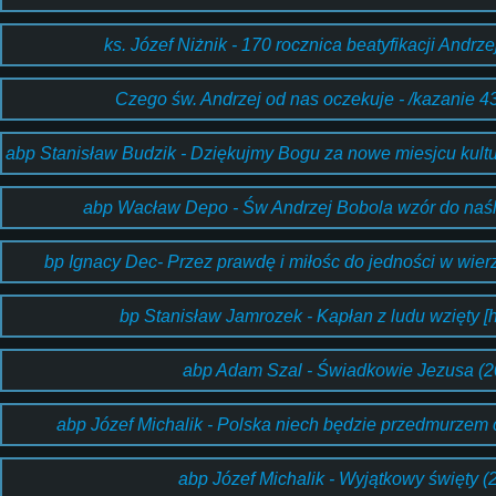
ks. Józef Niżnik - 170 rocznica beatyfikacji Andrz
Czego św. Andrzej od nas oczekuje - /kazanie 43
abp Stanisław Budzik - Dziękujmy Bogu za nowe miesjcu kult
abp Wacław Depo - Św Andrzej Bobola wzór do naś
bp Ignacy Dec- Przez prawdę i miłośc do jedności w wierze
bp Stanisław Jamrozek - Kapłan z ludu wzięty [h
abp Adam Szal - Świadkowie Jezusa (2
abp Józef Michalik - Polska niech będzie przedmurzem
abp Józef Michalik - Wyjątkowy święty (