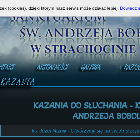
a Mszy Świętej na żywo!
A
zek (cookies), dzięki którym nasz serwis może działać lepiej.
Dowiedz s
KAZANIA DO SŁUCHANIA - K
ANDRZEJA BOBOL
ks. Józef Niżnik - Otwórzymy się na św. Andrzej