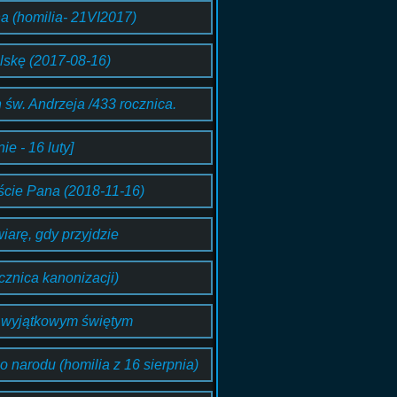
na (homilia- 21VI2017)
lskę (2017-08-16)
n św. Andrzeja /433 rocznica.
ie - 16 luty]
ście Pana (2018-11-16)
iarę, gdy przyjdzie
cznica kanonizacji)
st wyjątkowym świętym
 narodu (homilia z 16 sierpnia)