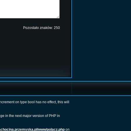
Pozostało znaków:
250
Increment on type bool has no effect, this will
ge in the next major version of PHP in
achocina.przemyska.pl/www/polacz.php
on