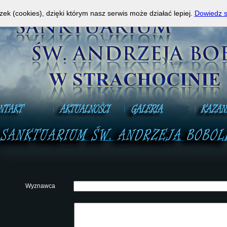
a Mszy Świętej na żywo!
A
zek (cookies), dzięki którym nasz serwis może działać lepiej.
Dowiedz s
Wyznawca