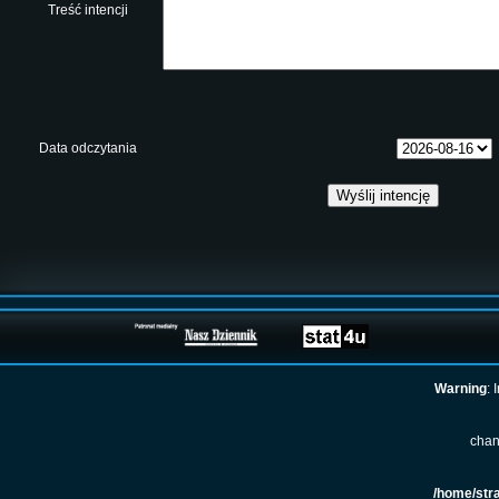
Treść intencji
Data odczytania
Warning
: 
chan
/home/str