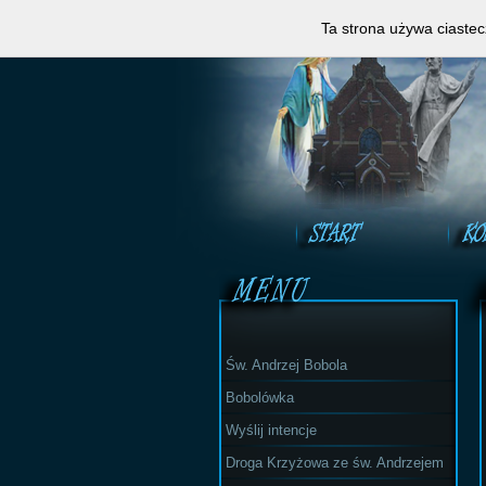
Zapraszamy do obejrzeni
Ta strona używa ciastec
Św. Andrzej Bobola
Bobolówka
Wyślij intencje
Droga Krzyżowa ze św. Andrzejem