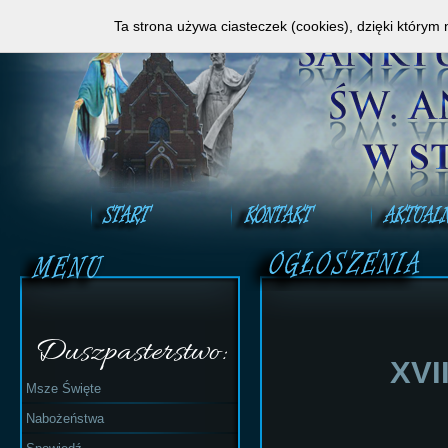
Zapraszamy do obejrzenia Mszy Świętej na ży
Ta strona używa ciasteczek (cookies), dzięki którym 
Duszpasterstwo:
XVI
Msze Święte
Nabożeństwa