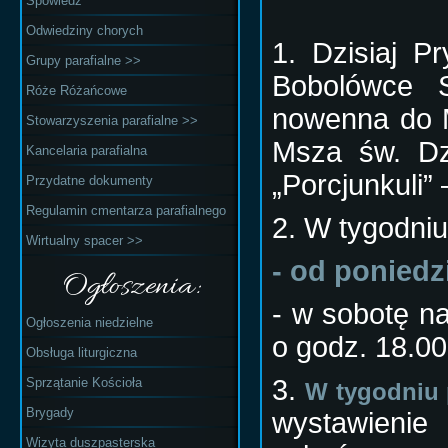
Spowiedź
Odwiedziny chorych
1. Dzisiaj P
Grupy parafialne >>
Bobolówce
Róże Różańcowe
nowenna do 
Stowarzyszenia parafialne >>
Msza św. Dz
Kancelaria parafialna
„Porcjunkuli” 
Przydatne dokumenty
Regulamin cmentarza parafialnego
2. W tygodni
Wirtualny spacer >>
- od poniedz
Ogłoszenia:
- w sobotę na
Ogłoszenia niedzielne
o godz. 18.00
Obsługa liturgiczna
3.
Sprzątanie Kościoła
W tygodniu 
Brygady
wystawieni
Wizyta duszpasterska