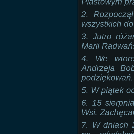
Piastowym prz
2. Rozpoczął
wszystkich do
3. Jutro róża
Marii Radwańs
4. We wtor
Andrzeja Bob
podziękowań.
5. W piątek o
6. 15 sierpni
Wsi. Zachęcam
7. W dniach 