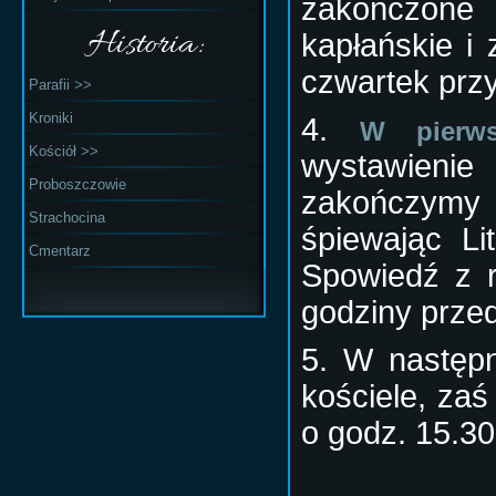
zakończone
Historia:
kapłańskie i
czwartek prz
Parafii >>
Kroniki
4.
W pierws
Kościół >>
wystawienie
Proboszczowie
zakończymy
Strachocina
śpiewając L
Cmentarz
Spowiedź z r
godziny prze
5. W następn
kościele, za
o godz. 15.30