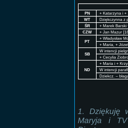
PN
+ Katarzyna i + 
WT
Dziękczynna z p
ŚR
+ Marek Barski 
CZW
+ Jan Mazur [18
+ Władysław Mog
PT
+ Maria, + Józef
W intencji piel
SB
+ Cecylia Ziobro
+ Maria i + Krzy
ND
W intencji paraf
Dziekcz. – błag
1. Dziękuję w
Maryja i T