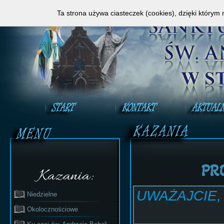
Zapraszamy do obejrzenia Mszy Świętej na ży
Ta strona używa ciasteczek (cookies), dzięki którym 
PR
Kazania:
UWAŻAJCIE,
Niedzielne
Okolocznościowe