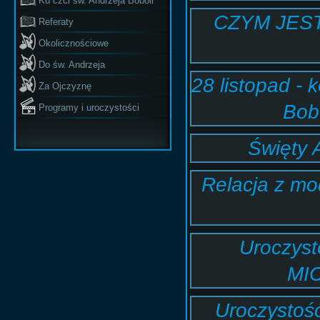
Ku czci św. Andrzeja Boboli
CZYM JES
Referaty
Okolicznościowe
Do św. Andrzeja
28 listopad - 
Za Ojczyznę
Bobo
Programy i uroczystości
Święty 
Relacja z mo
Uroczyst
MI
Uroczysto