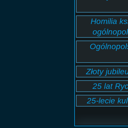
Homilia ks
ogólnopol
Ogólnopols
Złoty jubil
25 lat Ry
25-lecie ku