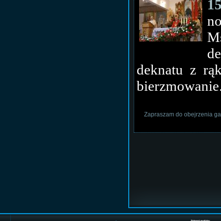
1
n
Ms
de
deknatu z rą
bierzmowanie
Zapraszam do obejrzenia gal