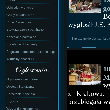
19
Spowiedź
g
Odwiedziny chorych
B
Grupy parafialne >>
Róże Różańcowe
wygłosił J.E.
Stowarzyszenia parafialne >>
Kancelaria parafialna
Zapraszam do obejrzenia gal
Przydatne dokumenty
Regulamin cmentarza parafialnego
Wirtualny spacer >>
18
Ogłoszenia:
M
Ogłoszenia niedzielne
wy
Obsługa liturgiczna
z Krakowa. P
Sprzątanie Kościoła
przebiegała w
Brygady
Wizyta duszpasterska