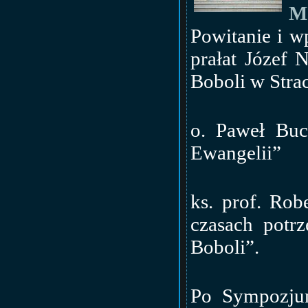
M
Powitanie i 
prałat Józef 
Boboli w Stra
o. Paweł Buc
Ewangelii”
ks. prof. Rob
czasach potr
Boboli”.
Po Sympozjum