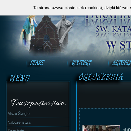
Zapraszamy do obejrzenia Mszy Świętej na ży
Ta strona używa ciasteczek (cookies), dzięki którym 
Duszpasterstwo:
Msze Święte
Nabożeństwa