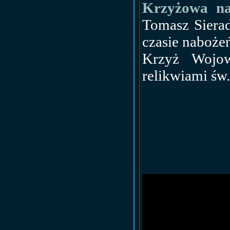
Krzyżowa na
Tomasz Sierad
czasie naboże
Krzyż Wojow
relikwiami św.