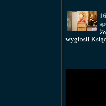
16
sp
ś
wygłosił Ksią