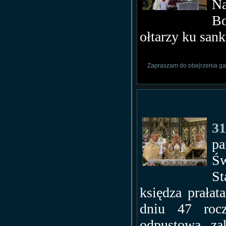
Na
Bo
ołtarzy ku san
Zapraszam do obejrzenia gal
31
pa
Św
St
księdza prałat
dniu 47 rocz
odpustowa za