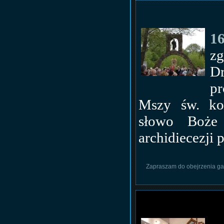
1
zg
Dr
pr
Mszy św. kon
słowo Boże 
archidiecezji 
Zapraszam do obejrzenia gal