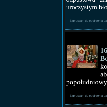
uroczystym bł
Zapraszam do obejrzenia gal
1
B
k
a
popołudniowy
Zapraszam do obejrzenia gal