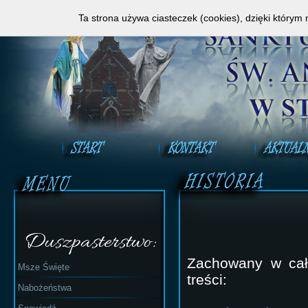
Zapraszamy do obejrzenia Mszy Świętej na ży
Ta strona używa ciasteczek (cookies), dzięki którym 
Duszpasterstwo:
Zachowany w cało
Msze Święte
treści:
Nabożeństwa