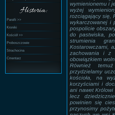
wymienionemu i j
Historia:
wyżej wymienion
rozciągający się,
Parafii >>
wykarczowanej i 
Kroniki
pospolicie obszar
do pastwiska, p
Kościół >>
strumienia gra
Proboszczowie
Kostarowczami, a
Strachocina
zachowania i z 
Cmentarz
obowiązkiem woln
Również temuż
przydzielamy ucz
kościoła, na wy
korzyściami i d
ani nawet Królowi
lecz dziedziczn
powinien się cie
przynosimy pożyt
naszych we wsi K