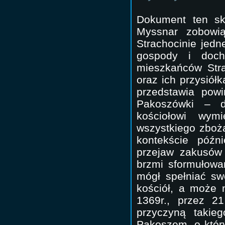
Dokument ten sk
Myssnar zobowią
Strachocinie jedn
gospody i doch
mieszkańców Stra
oraz ich przysió
przedstawia pow
Pakoszówki – dz
kościołowi wym
wszystkiego zboża
kontekście późn
przejaw zakusów 
brzmi sformułowa
mógł spełniać swó
kościół, a może 
1369r., przez 2
przyczyną takie
Pakoszem, o który