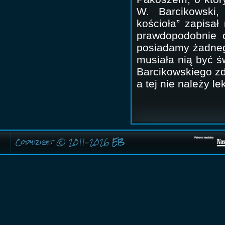
W. Barcikowski,
kościoła” zapisał
prawdopodobnie o
posiadamy żadnego 
musiała nią być ś
Barcikowskiego zda
a tej nie należy l
Copyright © 2011-2026
EB