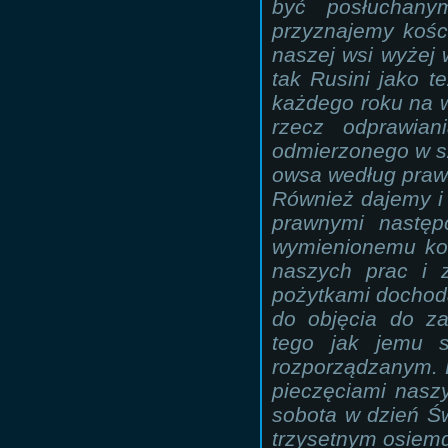
być posłuchan
przyznajemy kośc
naszej wsi wyżej 
tak Rusini jako t
każdego roku na w
rzecz odprawia
odmierzonego w sz
owsa według prawa
Również dajemy i
prawnymi następ
wymienionemu koś
naszych prac i 
pożytkami dochoda
do objęcia do za
tego jak jemu s
rozporządzanym. 
pieczęciami nasz
sobota w dzień Ś
trzysetnym osiemd