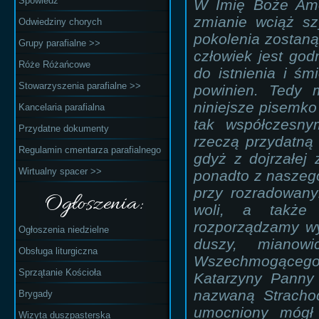
Spowiedź
W Imię Boże Ame
zmianie wciąż s
Odwiedziny chorych
pokolenia zostaną
Grupy parafialne >>
człowiek jest go
Róże Różańcowe
do istnienia i śm
Stowarzyszenia parafialne >>
powinien. Tedy 
niniejsze pisemko
Kancelaria parafialna
tak współczesny
Przydatne dokumenty
rzeczą przydatną
Regulamin cmentarza parafialnego
gdyż z dojrzałej 
Wirtualny spacer >>
ponadto z naszeg
przy rozradowanym
Ogłoszenia:
woli, a także 
rozporządzamy wy
Ogłoszenia niedzielne
duszy, mianow
Obsługa liturgiczna
Wszechmogącego 
Sprzątanie Kościoła
Katarzyny Panny
nazwaną Strachoc
Brygady
umocniony mógł 
Wizyta duszpasterska