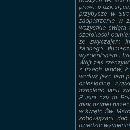
prawa o dziesięci
przybysze w Stra
zaopatrzenie w z
wszystkie święta
szerokości odmie
ze zwyczajem in
żadnego tłumacze
wymienionemu kośc
Wójt zaś rzeczywi
z trzech łanów, 
wzdłuż jako tam p
dziesięcinę zwy
trzeciego łanu z
Rusini czy to Po
miar ozimej pszen
w święto Św. Marc
zobowiązani dać
dziedzic wymienio