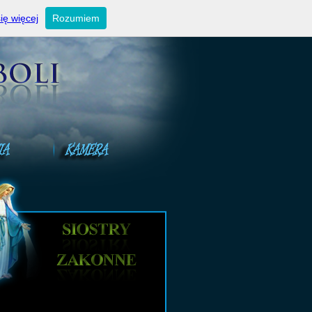
ktualności
Ogłoszenia niedzielne
Kontakt
ię więcej
Rozumiem