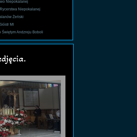
two Niepokalanej
 Rycerstwa Niepokalanej
alanów Żeński
Sióstr MI
o Świętym Andzreju Boboli
djęcia.