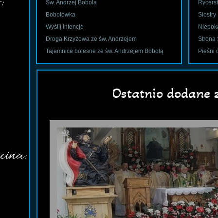
:
Św. Andrzej Bobola
Rycers
Bobolówka
Siostry
Wyślij intencje
Niepok
Droga Krzyżowa ze św. Andrzejem
Strona 
Tajemnice bolesne ze św. Andrzejem Bobolą
Pieśni 
Ostatnio dodane z
cina: