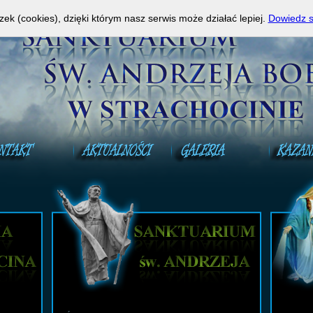
a Mszy Świętej na żywo!
A
zek (cookies), dzięki którym nasz serwis może działać lepiej.
Dowiedz s