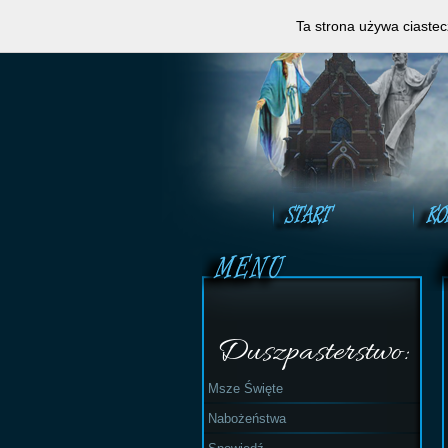
Zapraszamy do obejrzeni
Ta strona używa ciastec
Duszpasterstwo:
Msze Święte
Nabożeństwa