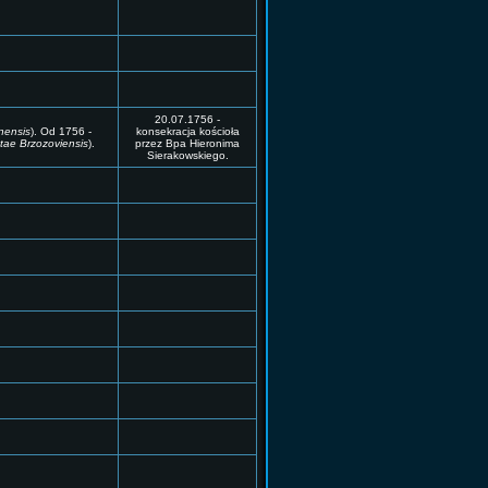
20.07.1756 -
nensis
). Od 1756 -
konsekracja kościoła
tae Brzozoviensis
).
przez Bpa Hieronima
Sierakowskiego.