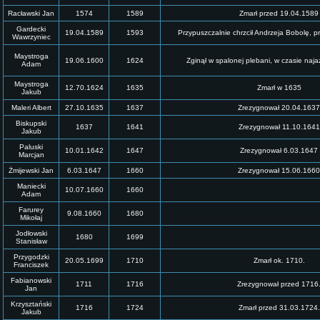
Racławski Jan
1574
1589
Zmarł przed 19.04.1589
Gardecki
19.04.1589
1593
Przypuszczalnie chrzcił Andrzeja Bobolę, p
Wawrzyniec
Maystroga
19.06.1600
1624
Zginął w spalonej plebani, w czasie naja
Adam
Maystroga
12.70.1624
1635
Zmarł w 1635
Jakub
Maleri Albert
27.10.1635
1637
Zrezygnował 20.04.1637
Biskupski
1637
1641
Zrezygnował 11.10.1641
Jakub
Paluski
10.01.1642
1647
Zrezygnował 6.03.1647
Marcjan
Żmijewski Jan
6.03.1647
1660
Zrezygnował 15.06.1660
Maniecki
10.07.1660
1660
Adam
Farurey
9.08.1660
1680
Mikołaj
Jodłowski
1680
1699
Stanisław
Przygodzki
20.05.1699
1710
Zmarł ok. 1710.
Franciszek
Fabianowski
1711
1716
Zrezygnował przed 1716
Jan
Krzysztański
1716
1724
Zmarł przed 31.03.1724.
Jakub