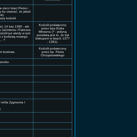
 rzecz braci Piotra i
y by uważać, że jakaś
iej.
zy kościół.
Kościół poświęcony
): 14 luty 1390 - akt
przez bpa Eryka
la Jaćmierza i Pakosza
Winsena (? - jedyną
ściół już wtedy w tym
poszlaką jest to, że był
est z budową nowego,
biskupem w latach 1377
.. ?
- 1391).
Kościół poświecony
tem budowa.
przez bp. Piotra
Chrząstowskiego
Sanoku
z króla Zygmunta I
.