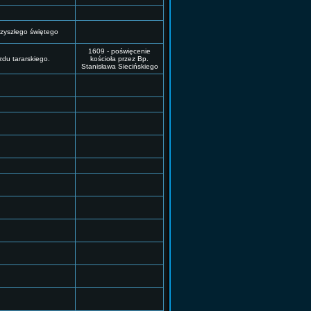
rzyszłego świętego
1609 - poświęcenie
zdu tararskiego.
kościoła przez Bp.
Stanisława Siecińskiego
.