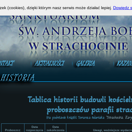
a Mszy Świętej na żywo!
A
zek (cookies), dzięki którym nasz serwis może działać lepiej.
Dowiedz s
Tablica historii budowli koście
proboszczów parafii stra
(na podstawie książki Tomasza Adamiaka
"Strachocina. Zarys
Data
Data
Proboszcz:
rozpoczęcia
zakończenia
Uwagi, ważniejsze wydarz