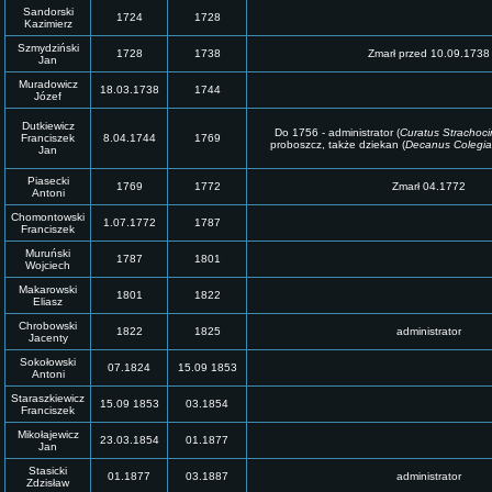
Sandorski
1724
1728
Kazimierz
Szmydziński
1728
1738
Zmarł przed 10.09.1738
Jan
Muradowicz
18.03.1738
1744
Józef
Dutkiewicz
Do 1756 - administrator (
Curatus Strachoci
Franciszek
8.04.1744
1769
proboszcz, także dziekan (
Decanus Colegia
Jan
Piasecki
1769
1772
Zmarł 04.1772
Antoni
Chomontowski
1.07.1772
1787
Franciszek
Muruński
1787
1801
Wojciech
Makarowski
1801
1822
Eliasz
Chrobowski
1822
1825
administrator
Jacenty
Sokołowski
07.1824
15.09 1853
Antoni
Staraszkiewicz
15.09 1853
03.1854
Franciszek
Mikołajewicz
23.03.1854
01.1877
Jan
Stasicki
01.1877
03.1887
administrator
Zdzisław