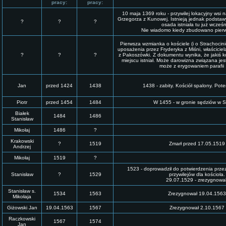
pracy:
pracy:
10 maja 1369 roku - przywilej lokacyjny wsi na
Grzegorza z Kunowej. Istnieją jednak podstaw
?
?
?
osada istniała tu już wcześn
Nie wiadomo kiedy zbudowano pierws
Pierwsza wzmianka o kościele (i o Strachocinie
uposażenia przez Fryderyka z Miśni, właścicie
?
?
?
z Pakoszówki. Z dokumentu wynika, że jakiś ko
miejscu istniał. Może darowizna związana j
może z erygowaniem parafii .
Jan
przed 1424
1438
1438 - zabity. Kościół spalony. Po
Piotr
przed 1454
1484
W 1455 - w gronie sędziów w 
Białek
1484
1486
Stanisław
Mikołaj
1486
?
Krakowski
?
1519
Zmarł przed 17.05.1519
Andrzej
Mikołaj
1519
?
1523 - doprowadził do potwierdzenia prze
Stanisław
?
1529
przywilejów dla kościoła.
29.07.1529 - zrezygnował
Stanisław s.
1534
1563
Zrezygnował 19.04.1563
Mikołaja
Giżowski Jan
19.04.1563
1567
Zrezygnował 2.10.1567
Raczkowski
1567
1574
Jan