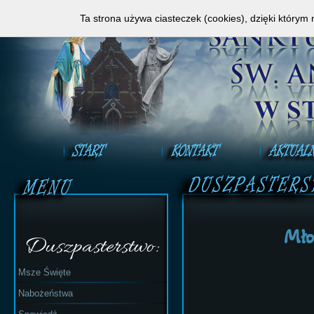
Zapraszamy do obejrzenia Mszy Świętej na ży
Ta strona używa ciasteczek (cookies), dzięki którym 
Mło
Duszpasterstwo:
Msze Święte
Nabożeństwa