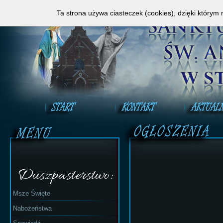
Zapraszamy do obejrzenia Mszy Świętej na ży
Ta strona używa ciasteczek (cookies), dzięki którym 
Duszpasterstwo:
Msze Święte
Nabożeństwa