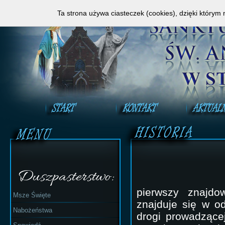
Zapraszamy do obejrzenia Mszy Świętej na ży
Ta strona używa ciasteczek (cookies), dzięki którym 
Duszpasterstwo:
pierwszy znajdo
Msze Święte
znajduje się w o
Nabożeństwa
drogi prowadzące