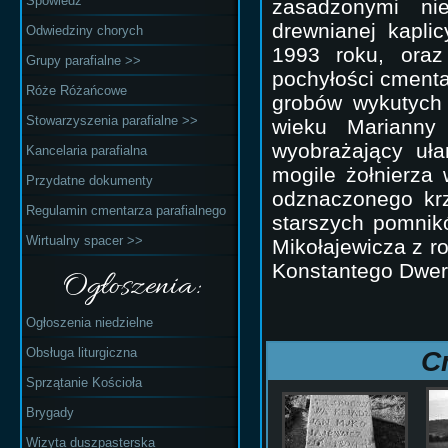
Spowiedź
zasadzonymi ni
drewnianej kapli
Odwiedziny chorych
1993 roku, oraz
Grupy parafialne >>
pochyłości cmenta
Róże Różańcowe
grobów wykutych
Stowarzyszenia parafialne >>
wieku Marianny
wyobrażający uł
Kancelaria parafialna
mogile żołnierza
Przydatne dokumenty
odznaczonego krz
Regulamin cmentarza parafialnego
starszych pomnik
Wirtualny spacer >>
Mikołajewicza z r
Konstantego Dwern
Ogłoszenia:
Ogłoszenia niedzielne
Obsługa liturgiczna
C
Sprzątanie Kościoła
Brygady
Wizyta duszpasterska