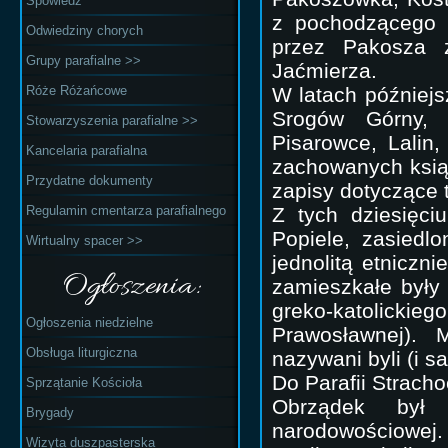
Spowiedź
z pochodzącego 
Odwiedziny chorych
przez Pakosza z
Grupy parafialne >>
Jaćmierza.
Róże Różańcowe
W latach późniejs
Srogów Górny, 
Stowarzyszenia parafialne >>
Pisarowce, Lalin
Kancelaria parafialna
zachowanych ksiąg
Przydatne dokumenty
zapisy dotyczące 
Regulamin cmentarza parafialnego
Z tych dziesięci
Popiele, zasiedl
Wirtualny spacer >>
jednolitą etniczn
Ogłoszenia:
zamieszkałe były
greko-katolicki
Ogłoszenia niedzielne
Prawosławnej). 
Obsługa liturgiczna
nazywani byli (i s
Do Parafii Stracho
Sprzątanie Kościoła
Obrządek był 
Brygady
narodowościowej. 
Wizyta duszpasterska