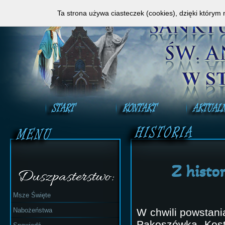
Zapraszamy do obejrzenia Mszy Świętej na ży
Ta strona używa ciasteczek (cookies), dzięki którym 
Z histo
Duszpasterstwo:
Msze Święte
Nabożeństwa
W chwili powstani
Pakoszówka, Kost