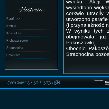
wyniku "Akcji 
wysiedlono większ
Historia:
cerkwie utraciły 
utworzono parafie
Parafii >>
(i przynależność 
Kroniki
W wyniku tych z
Kościół >>
obejmowała już
Proboszczowie
Pakoszówkę.
Obecnie Pakoszó
Strachocina
Strachocina pozos
Cmentarz
Copyright © 2011-2026
EB