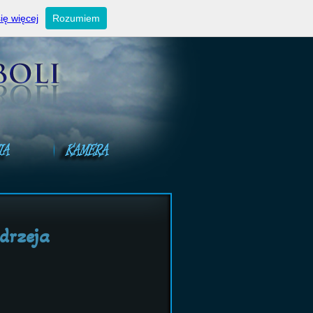
ktualności
Ogłoszenia niedzielne
Kontakt
ię więcej
Rozumiem
drzeja