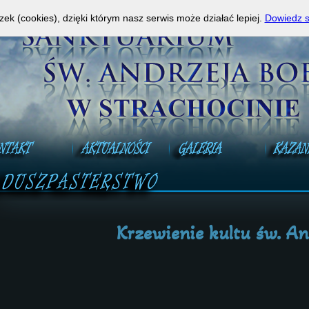
a Mszy Świętej na żywo!
A
zek (cookies), dzięki którym nasz serwis może działać lepiej.
Dowiedz s
Krzewienie kultu św. An