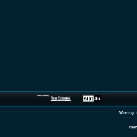
Warning
: 
chan