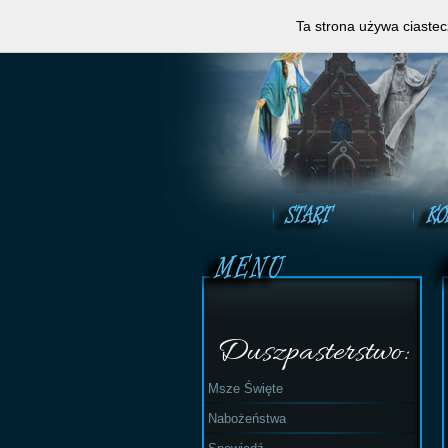
Zapraszamy do obejrzeni
Ta strona używa ciastec
Duszpasterstwo:
Msze Święte
Nabożeństwa