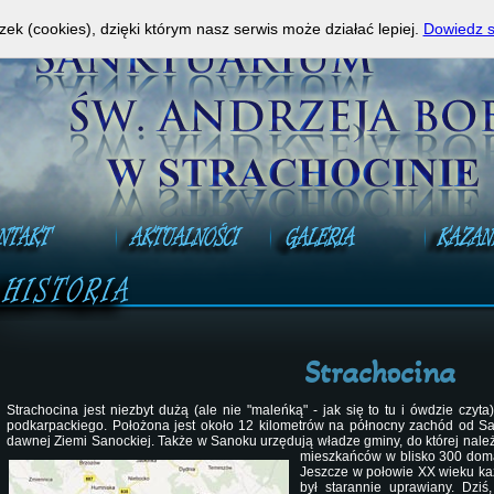
a Mszy Świętej na żywo!
A
zek (cookies), dzięki którym nasz serwis może działać lepiej.
Dowiedz s
Strachocina
Strachocina jest niezbyt dużą (ale nie "maleńką" - jak się to tu i ówdzie cz
podkarpackiego. Położona jest około 12 kilometrów na północny zachód od Sanok
dawnej Ziemi Sanockiej. Także w Sanoku urzędują władze gminy, do której nale
mieszkańców w blisko 300 doma
Jeszcze w połowie XX wieku każ
był starannie uprawiany. Dziś