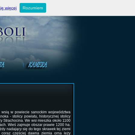
ktualności
Ogłoszenia niedzielne
Kontakt
ię więcej
Rozumiem
yta) wsią w powiecie sanockim województwa
a - stolicy powiatu, historycznej stolicy
ży Strachocina.
We wsi mieszka około 1100
ch. Wieś zajmuje obszar prawie 1200 ha.
dy nadający się do tego skrawek tej ziemi
, coraz częściej dawna ziemia orna leży