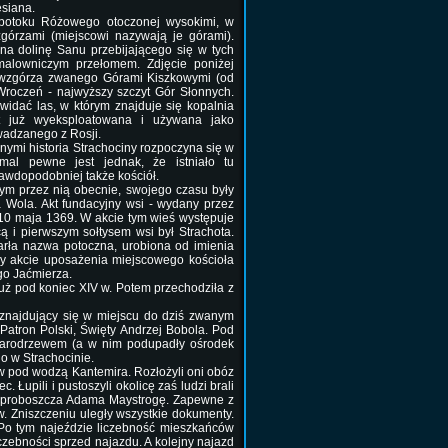
esiana.
 potoku Różowego otoczonej wysokimi, w
górzami (miejscowi nazywają je górami).
na dolinę Sanu przebijającego się w tych
malowniczym przełomem. Zdjęcie poniżej
 wzgórza zwanego Górami Kiszkowymi (od
 Wroczeń - najwyższy szczyt Gór Słonnych.
i) widać las, w którym znajduje się kopalnia
t już wyeksploatowana i używana jako
adzanego z Rosji.
mi historia Strachociny rozpoczyna się w
mal pewne jest jednak, że istniało tu
awdopodobniej także kościół.
ym przez nią obecnie, swojego czasu były
 Wola. Akt fundacyjny wsi - wydany przez
 10 maja 1369. W akcie tym wieś występuje
ą i pierwszym sołtysem wsi był Strachota.
parła nazwa potoczna, urobiona od imienia
y akcie uposażenia miejscowego kościoła
ego Jaćmierza.
uż pod koniec XIV w. Potem przechodziła z
 znajdujący się w miejscu do dziś zwanym
Patron Polski, Święty Andrzej Bobola. Pod
starodrzewem (a w nim podupadły ośrodek
 w Strachocinie.
rów pod wodzą Kantemira. Rozłożyli oni obóz
Łupili i pustoszyli okolicę zaś ludzi brali
ego proboszcza Adama Maystrogę. Zapewne z
. Zniszczeniu uległy wszystkie dokumenty.
Po tym najeździe liczebność mieszkańców
iczebności sprzed najazdu. A kolejny najazd