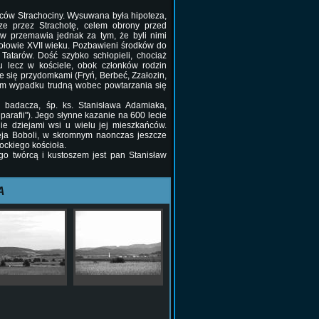
ców Strachociny. Wysuwana była hipoteza,
cze przez Strachotę, celem obrony przed
 przemawia jednak za tym, że byli nimi
połowie XVII wieku. Pozbawieni środków do
Tatarów. Dość szybko schłopieli, chociaż
u lecz w kościele, obok członków rodzin
ie się przydomkami (Fryń, Berbeć, Zzałozin,
nnym wypadku trudną wobec powtarzania się
 badacza, śp. ks. Stanisława Adamiaka,
parafii"). Jego słynne kazanie na 600 lecie
ie dziejami wsi u wielu jej mieszkańców.
zeja Boboli, w skromnym naonczas jeszcze
ockiego kościoła.
 twórcą i kustoszem jest pan Stanisław
A