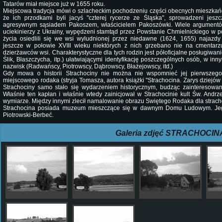
Tatarów miał miejsce już w 1655 roku.
Miejscowa tradycja mówi o szlacheckim pochodzeniu części obecnych mieszkań
że ich przodkami byli jacyś "czterej rycerze ze Śląska", sprowadzeni jesz
agresywnym sąsiadem Pakoszem, właścicielem Pakoszówki. Wiele argumentów
uciekinierzy z Ukrainy, wypędzeni stamtąd przez Powstanie Chmielnickiego w 
życia osiedlili się we wsi wyludnionej przez niedawne (1624, 1655) najazdy 
jeszcze w połowie XVIII wieku niektórych z nich grzebano nie na cmentarz
dzierżawców wsi. Charakterystyczne dla tych rodzin jest półoficjalne posługiwan
Ślik, Błaszczycha, itp.) ułatwiającymi identyfikację poszczególnych osób, w i
nazwisk (Radwańscy, Piotrowscy, Dąbrowscy, Błażejowscy, itd.)
Gdy mowa o historii Strachociny nie można nie wspomnieć jej pierwszego
miejscowego rodaka (stryja Tomasza, autora książki "Strachocina. Zarys dziejów 
Strachociny samo stało się wydarzeniem historycznym, budząc zainteresowan
Właśnie ten kapłan i właśnie wtedy zainicjował w Strachocinie kult Św. Andr
wymiarze. Między innymi zlecił namalowanie obrazu Swiętego Rodaka dla strach
Strachocina posiada muzeum mieszczące się w dawnym Domu Ludowym. Jego
Piotrowski-Berbeć.
Galeria zdjęć STRACHOCIN