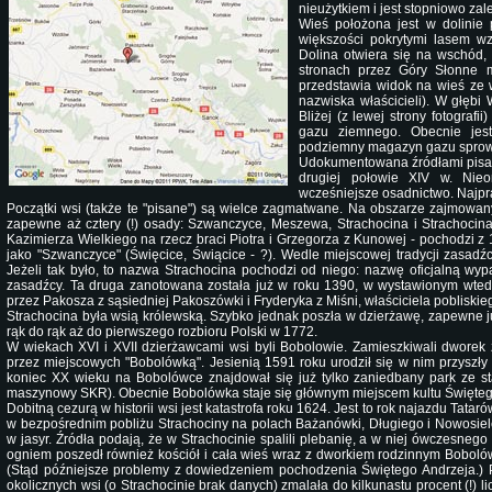
nieużytkiem i jest stopniowo zal
Wieś położona jest w dolinie
większości pokrytymi lasem wz
Dolina otwiera się na wschód, 
stronach przez Góry Słonne 
przedstawia widok na wieś ze
nazwiska właścicieli). W głębi
Bliżej (z lewej strony fotografi
gazu ziemnego. Obecnie jes
podziemny magazyn gazu sprow
Udokumentowana źródłami pisany
drugiej połowie XIV w. Nieo
wcześniejsze osadnictwo. Najpr
Początki wsi (także te "pisane") są wielce zagmatwane. Na obszarze zajmowan
zapewne aż cztery (!) osady: Szwanczyce, Meszewa, Strachocina i Strachocina
Kazimierza Wielkiego na rzecz braci Piotra i Grzegorza z Kunowej - pochodzi z
jako "Szwanczyce" (Święcice, Świącice - ?). Wedle miejscowej tradycji zasadźc
Jeżeli tak było, to nazwa Strachocina pochodzi od niego: nazwę oficjalną wy
zasadźcy. Ta druga zanotowana została już w roku 1390, w wystawionym wted
przez Pakosza z sąsiedniej Pakoszówki i Fryderyka z Miśni, właściciela pobliski
Strachocina była wsią królewską. Szybko jednak poszła w dzierżawę, zapewne j
rąk do rąk aż do pierwszego rozbioru Polski w 1772.
W wiekach XVI i XVII dzierżawcami wsi byli Bobolowie. Zamieszkiwali dworek
przez miejscowych "Bobolówką". Jesienią 1591 roku urodził się w nim przyszły 
koniec XX wieku na Bobolówce znajdował się już tylko zaniedbany park ze 
maszynowy SKR). Obecnie Bobolówka staje się głównym miejscem kultu Świętego
Dobitną cezurą w historii wsi jest katastrofa roku 1624. Jest to rok najazdu Tata
w bezpośrednim pobliżu Strachociny na polach Bażanówki, Długiego i Nowosielec. 
w jasyr. Źródła podają, że w Strachocinie spalili plebanię, a w niej ówczesn
ogniem poszedł również kościół i cała wieś wraz z dworkiem rodzinnym Bobolów
(Stąd późniejsze problemy z dowiedzeniem pochodzenia Świętego Andrzeja.) 
okolicznych wsi (o Strachocinie brak danych) zmalała do kilkunastu procent (!) l