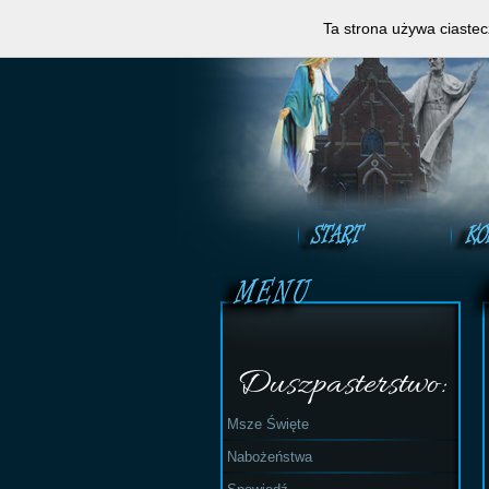
Zapraszamy do obejrzeni
Ta strona używa ciastec
Duszpasterstwo:
Msze Święte
Nabożeństwa