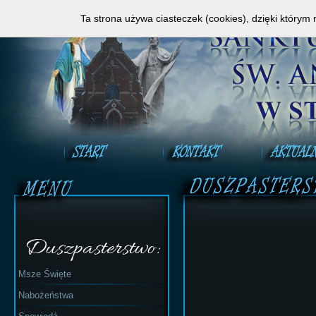
Zapraszamy do obejrzenia Mszy Świętej na ży
Ta strona używa ciasteczek (cookies), dzięki którym 
Duszpasterstwo:
Msze Święte
Nabożeństwa