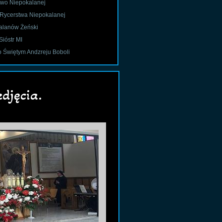
two Niepokalanej
 Rycerstwa Niepokalanej
alanów Żeński
Sióstr MI
o Świętym Andzreju Boboli
djęcia.