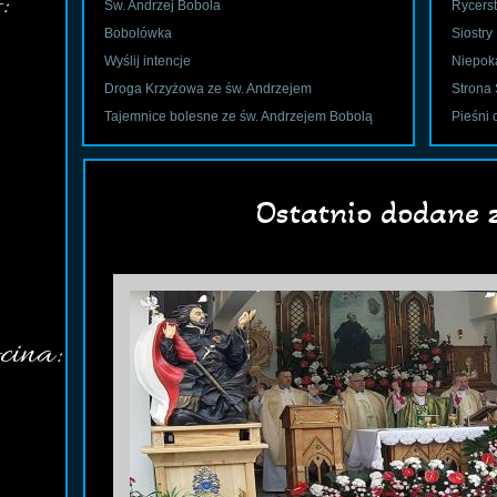
:
Św. Andrzej Bobola
Rycers
Bobolówka
Siostry
Wyślij intencje
Niepok
Droga Krzyżowa ze św. Andrzejem
Strona 
Tajemnice bolesne ze św. Andrzejem Bobolą
Pieśni 
Ostatnio dodane z
cina: