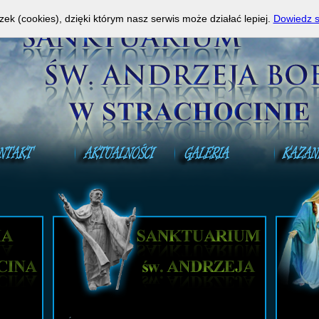
a Mszy Świętej na żywo!
A
zek (cookies), dzięki którym nasz serwis może działać lepiej.
Dowiedz s