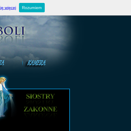
ktualności
Ogłoszenia niedzielne
Kontakt
ię więcej
Rozumiem